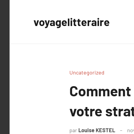
Aller
au
voyagelitteraire
contenu
Uncategorized
Comment u
votre stra
par
Louise KESTEL
no