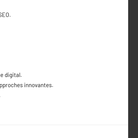
 SEO.
 digital.
approches innovantes.
.