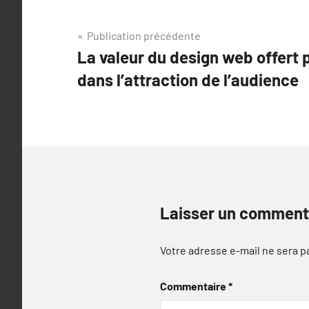
Navigation
Publication précédente
La valeur du design web offert
de
dans l’attraction de l’audience
l’article
Laisser un comment
Votre adresse e-mail ne sera p
Commentaire
*