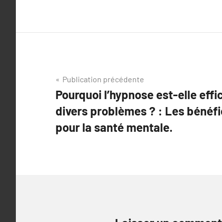
Navigation
Publication précédente
Pourquoi l’hypnose est-elle effi
de
divers problèmes ? : Les bénéfi
l’article
pour la santé mentale.