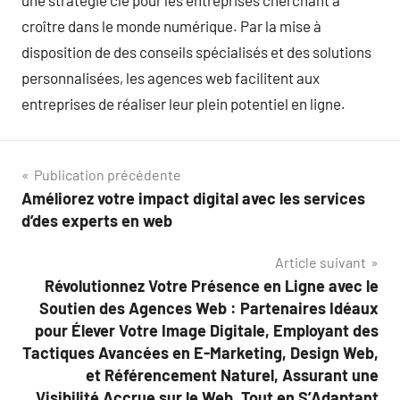
une stratégie clé pour les entreprises cherchant à
croître dans le monde numérique. Par la mise à
disposition de des conseils spécialisés et des solutions
personnalisées, les agences web facilitent aux
entreprises de réaliser leur plein potentiel en ligne.
Navigation
Publication précédente
Améliorez votre impact digital avec les services
de
d’des experts en web
l’article
Article suivant
Révolutionnez Votre Présence en Ligne avec le
Soutien des Agences Web : Partenaires Idéaux
pour Élever Votre Image Digitale, Employant des
Tactiques Avancées en E-Marketing, Design Web,
et Référencement Naturel, Assurant une
Visibilité Accrue sur le Web, Tout en S’Adaptant