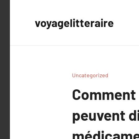
Aller
au
voyagelitteraire
contenu
Uncategorized
Comment l
peuvent d
médicamen