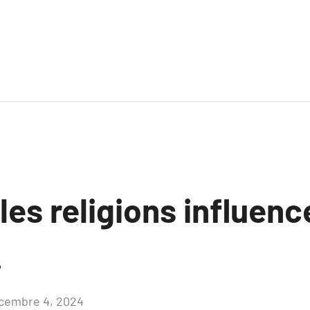
es religions influenc
.
cembre 4, 2024
Aucun