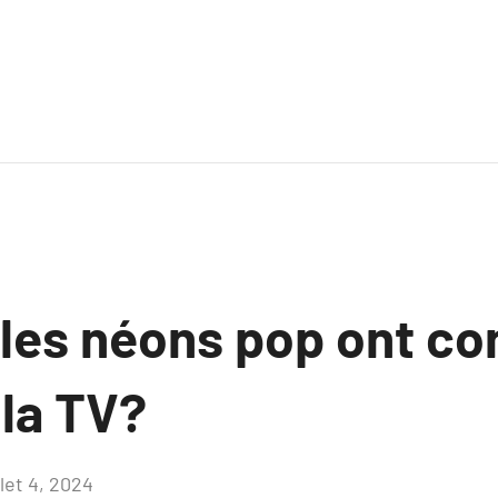
es néons pop ont con
 la TV?
llet 4, 2024
Aucun