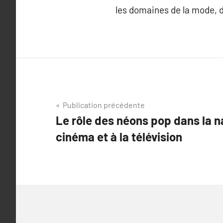
les domaines de la mode, 
Navigation
Publication précédente
Le rôle des néons pop dans la na
de
cinéma et à la télévision
l’article