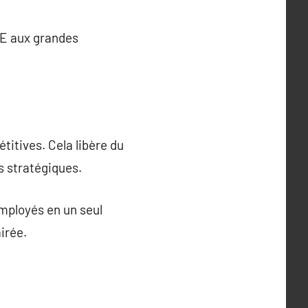
PME aux grandes
titives. Cela libère du
s stratégiques.
mployés en un seul
irée.