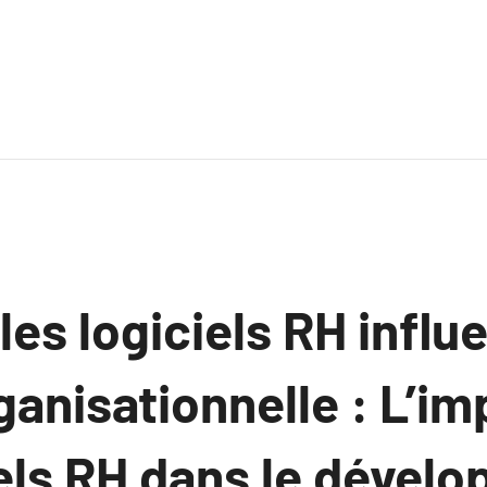
s logiciels RH influe
ganisationnelle : L’i
iels RH dans le dével