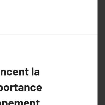
ncent la
mportance
oppement