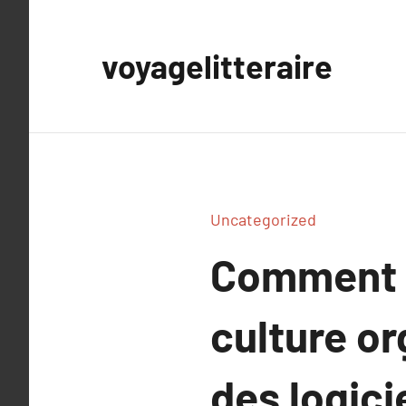
Aller
au
voyagelitteraire
contenu
Uncategorized
Comment le
culture or
des logic