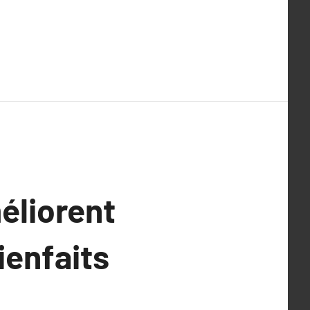
éliorent
ienfaits