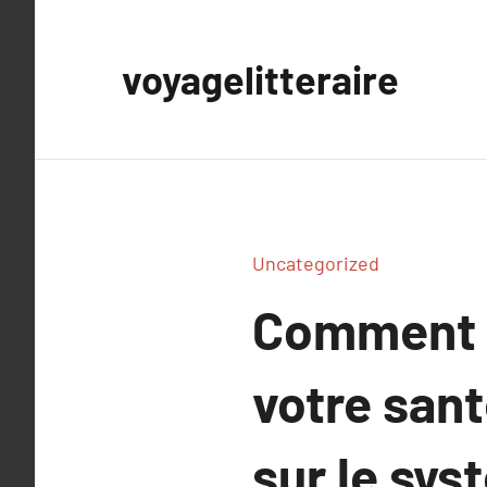
Aller
au
voyagelitteraire
contenu
Uncategorized
Comment l
votre sant
sur le sys