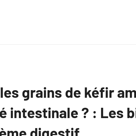
es grains de kéfir am
é intestinale ? : Les b
tème digestif.