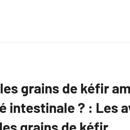
es grains de kéfir am
é intestinale ? : Les
des grains de kéfir.