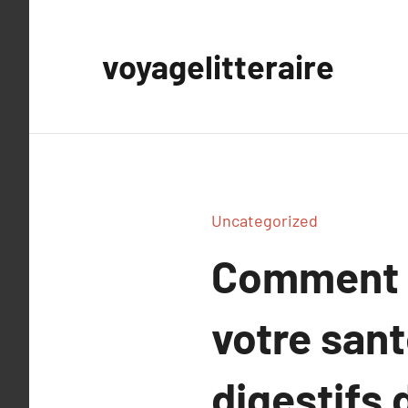
Aller
au
voyagelitteraire
contenu
Uncategorized
Comment l
votre sant
digestifs 