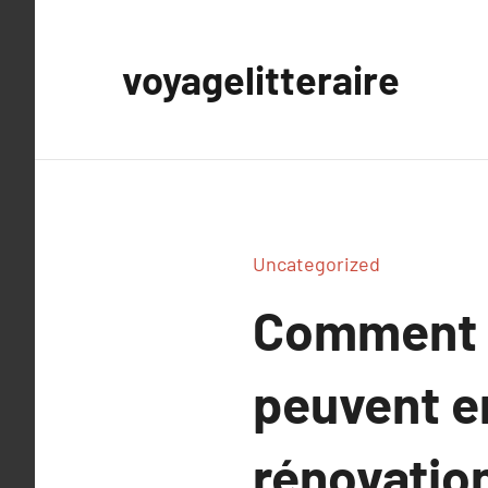
Aller
au
voyagelitteraire
contenu
Uncategorized
Comment l
peuvent en
rénovatio