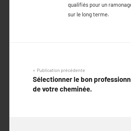
qualifiés pour un ramonage
sur le long terme.
Navigation
Publication précédente
Sélectionner le bon profession
de
de votre cheminée.
l’article