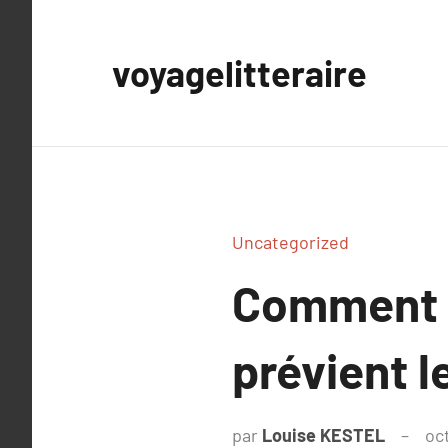
Aller
au
voyagelitteraire
contenu
Uncategorized
Comment 
prévient l
par
Louise KESTEL
oc