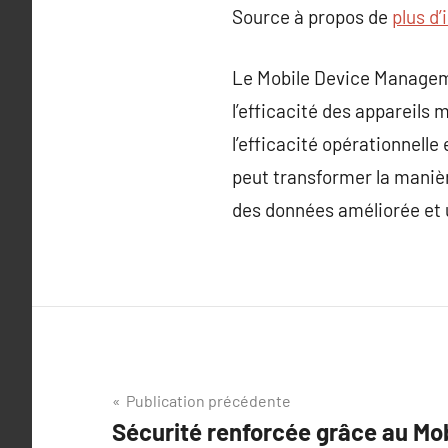
Source à propos de
plus d’
Le Mobile Device Managemen
l’efficacité des appareils 
l’efficacité opérationnell
peut transformer la manièr
des données améliorée et u
Navigation
Publication précédente
Sécurité renforcée grâce au Mo
de