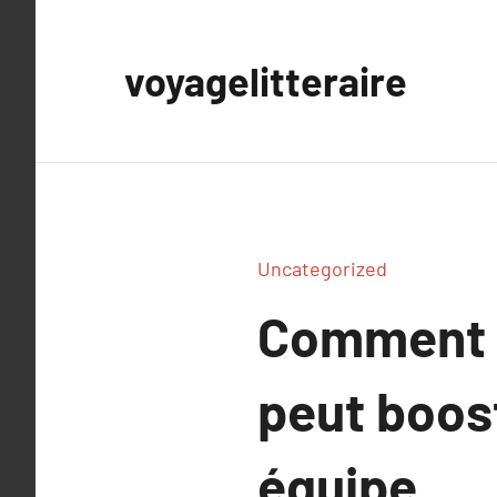
Aller
au
voyagelitteraire
contenu
Uncategorized
Comment l
peut boost
équipe.