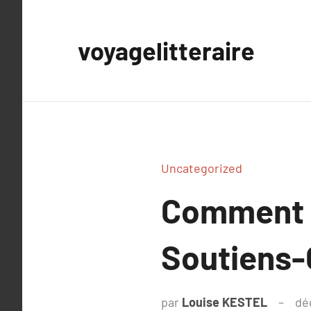
Aller
au
voyagelitteraire
contenu
Uncategorized
Comment L
Soutiens-
par
Louise KESTEL
dé