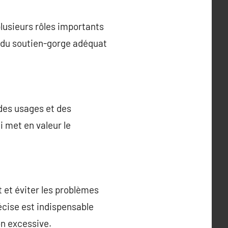
lusieurs rôles importants
x du soutien-gorge adéquat
 des usages et des
i met en valeur le
t et éviter les problèmes
écise est indispensable
on excessive.