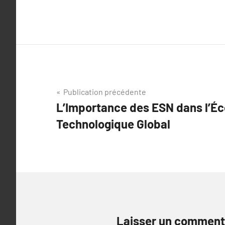
Navigation
Publication précédente
L’Importance des ESN dans l’É
de
Technologique Global
l’article
Laisser un comment