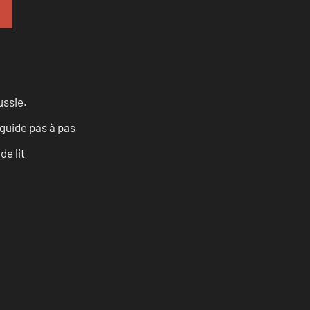
ussie.
 guide pas à pas
e lit