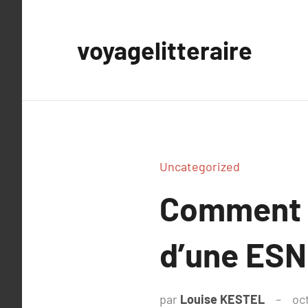
Aller
au
voyagelitteraire
contenu
Uncategorized
Comment J
d’une ESN
par
Louise KESTEL
oc