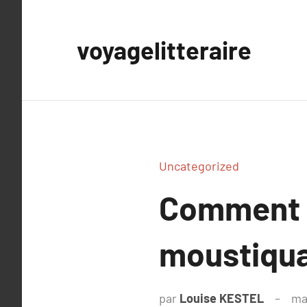
Aller
au
voyagelitteraire
contenu
Uncategorized
Comment i
moustiqua
par
Louise KESTEL
ma