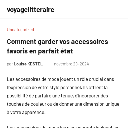
Aller
voyagelitteraire
au
contenu
Uncategorized
Comment garder vos accessoires
favoris en parfait état
par
Louise KESTEL
novembre 28, 2024
Aucun
commentaire
Les accessoires de mode jouent un rôle crucial dans
l’expression de votre style personnel. Ils offrent la
possibilité de parfaire une tenue, d’incorporer des
touches de couleur ou de donner une dimension unique
à votre apparence.
Les accessoires de mode les plus courants incluent les