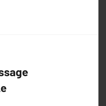
issage
Le