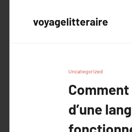
Aller
au
voyagelitteraire
contenu
Uncategorized
Comment f
d’une lan
fonctionn