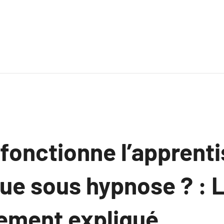
onctionne l’apprent
gue sous hypnose ? : 
ement expliqué.