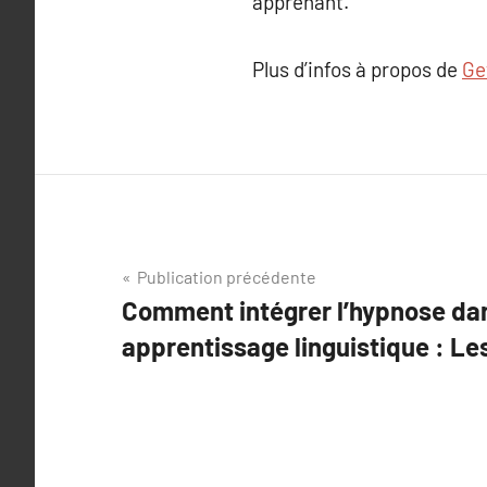
apprenant.
Plus d’infos à propos de
Get
Navigation
Publication précédente
Comment intégrer l’hypnose da
de
apprentissage linguistique : Les
l’article