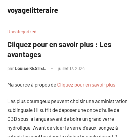
Aller
voyagelitteraire
au
contenu
Uncategorized
Cliquez pour en savoir plus : Les
avantages
par
Louise KESTEL
juillet 17, 2024
Aucun
commentaire
Ma source à propos de
Cliquez pour en savoir plus
Les plus courageux peuvent choisir une administration
sublinguale ! Il suffit de déposer une once d’huile de
CBD sous la langue avant de boire un grand verre
hydrolique. Avant de vider le verre d’eaux, songez à
retenir les gouttes dans la région buccale durant 2