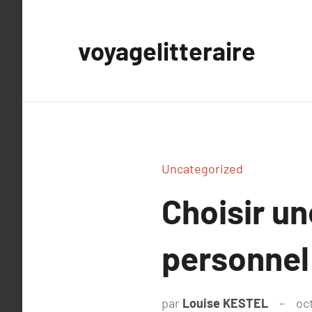
Aller
au
voyagelitteraire
contenu
Uncategorized
Choisir un
personnel
par
Louise KESTEL
oc