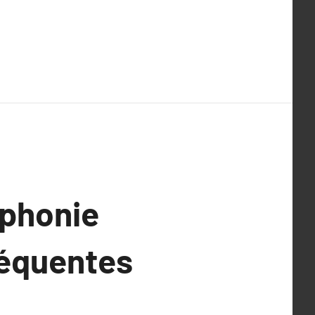
léphonie
réquentes