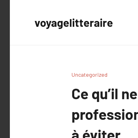
Aller
au
voyagelitteraire
contenu
Uncategorized
Ce qu’il n
profession
à éviter.