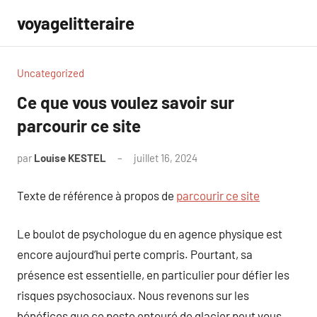
Aller
voyagelitteraire
au
contenu
Uncategorized
Ce que vous voulez savoir sur
parcourir ce site
par
Louise KESTEL
juillet 16, 2024
Aucun
commentaire
Texte de référence à propos de
parcourir ce site
Le boulot de psychologue du en agence physique est
encore aujourd’hui perte compris. Pourtant, sa
présence est essentielle, en particulier pour défier les
risques psychosociaux. Nous revenons sur les
bénéfices que ce poste entouré de glacier peut vous