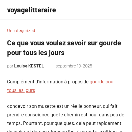
Aller
voyagelitteraire
au
contenu
Uncategorized
Ce que vous voulez savoir sur gourde
pour tous les jours
par
Louise KESTEL
septembre 10, 2025
Aucun
commentaire
Complément d’information à propos de
gourde pour
tous les jours
concevoir son musette est un réelle bonheur, qui fait
prendre conscience que le chemin est pour dans peu de
temps. Pourtant, pour quelques, cela peut rapidement
devenir un tristesse, lorsque l’on s’y prend à la ultime , et