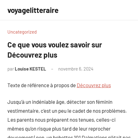
Aller
voyagelitteraire
au
contenu
Uncategorized
Ce que vous voulez savoir sur
Découvrez plus
par
Louise KESTEL
novembre 6, 2024
Aucun
commentaire
Texte de référence à propos de
Découvrez plus
Jusqu’à un indéniable âge, détecter son féminin
vestimentaire, c’est un peu le cadet de nos problèmes.
Les parents nous préparent nos tenues, celles-ci
mêmes qu’on risque plus tard de leur reprocher
doucement ( non, un bobettes 101 Dalmatiens n’était pas