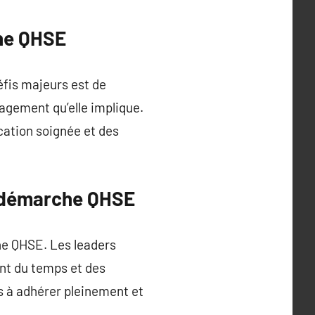
che QHSE
éfis majeurs est de
agement qu’elle implique.
cation soignée et des
a démarche QHSE
che QHSE. Les leaders
ant du temps et des
s à adhérer pleinement et