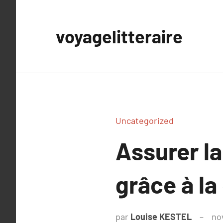
Aller
au
voyagelitteraire
contenu
Uncategorized
Assurer la
grâce à l
par
Louise KESTEL
no