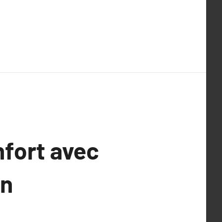
nfort avec
en