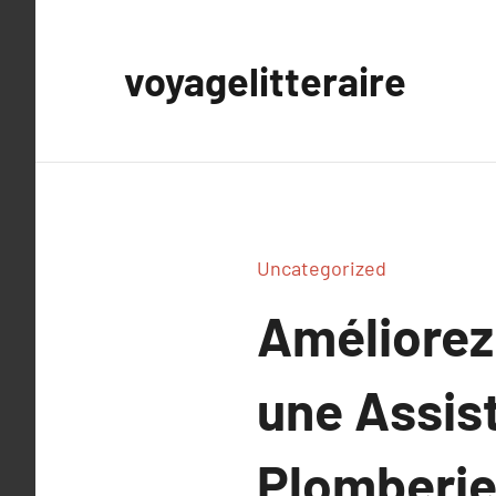
Aller
au
voyagelitteraire
contenu
Uncategorized
Améliorez 
une Assis
Plomberie 