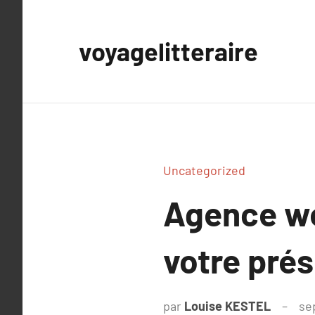
Aller
au
voyagelitteraire
contenu
Uncategorized
Agence we
votre prés
par
Louise KESTEL
se