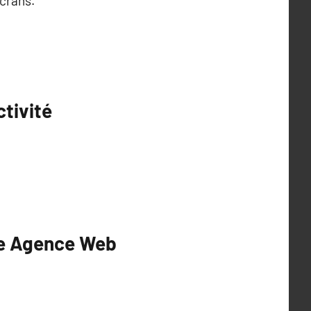
écrans.
tivité
ne Agence Web