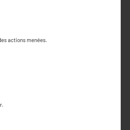
t des actions menées.
r.